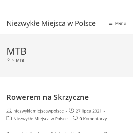
Skip
to
content
Niezwykłe Miejsca w Polsce
Menu
MTB
>
MTB
Rowerem na Skrzyczne
Post
Post
niezwyklemiejscawpolsce
27 lipca 2021
author:
published:
Post
Post
Niezwykłe Miejsca w Polsce
0 Komentarzy
category:
comments: