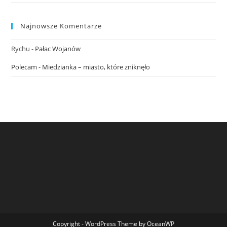
Najnowsze Komentarze
Rychu
-
Pałac Wojanów
Polecam
-
Miedzianka – miasto, które zniknęło
Copyright - WordPress Theme by OceanWP