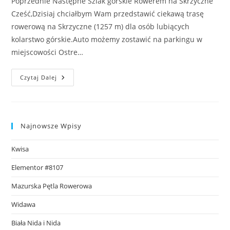
Poprzednie Następne Szlak górskie Rowerem na Skrzyczne
Cześć,Dzisiaj chciałbym Wam przedstawić ciekawą trasę
rowerową na Skrzyczne (1257 m) dla osób lubiących
kolarstwo górskie.Auto możemy zostawić na parkingu w
miejscowości Ostre…
Rowerem
Czytaj Dalej
Na
Skrzyczne
Najnowsze Wpisy
Kwisa
Elementor #8107
Mazurska Pętla Rowerowa
Widawa
Biała Nida i Nida