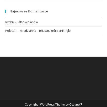
Najnowsze Komentarze
Rychu
-
Pałac Wojanów
Polecam
-
Miedzianka – miasto, które zniknęło
Copyright - WordPress Theme by OceanWP