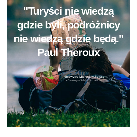
"Turyści nie wiedzą
gdzie byli, podróżnicy
nie wiedzą gdzie będą."
Paul Theroux
Niezwykłe Miejsca w Polsce
na Głównym Szlaku Sudeckim