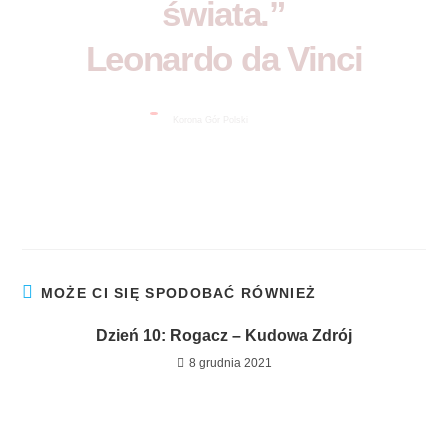
świata.”
Leonardo da Vinci
Niezwykłe Miejsca w Polsce
Korona Gór Polski
MOŻE CI SIĘ SPODOBAĆ RÓWNIEŻ
Dzień 10: Rogacz – Kudowa Zdrój
8 grudnia 2021