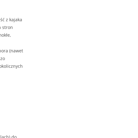
ść z kajaka
h stron
mokłe,
spora (nawet
dzo
okolicznych
lach) do