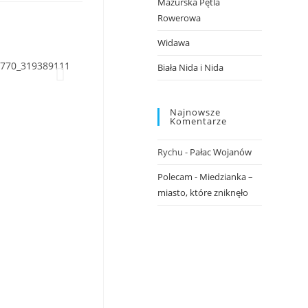
Mazurska Pętla
Rowerowa
Widawa
Biała Nida i Nida
Najnowsze
Komentarze
Rychu
-
Pałac Wojanów
Polecam
-
Miedzianka –
miasto, które zniknęło