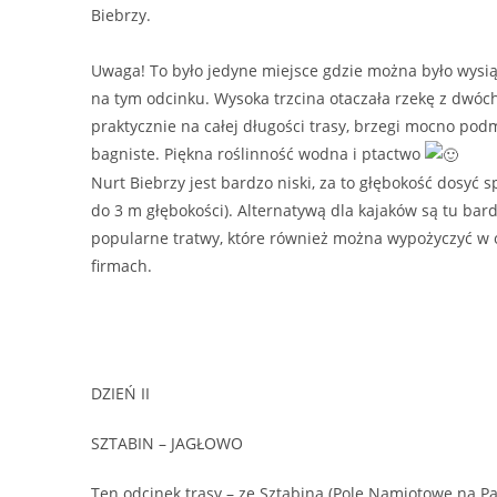
Biebrzy.
Uwaga! To było jedyne miejsce gdzie można było wysią
na tym odcinku. Wysoka trzcina otaczała rzekę z dwóc
praktycznie na całej długości trasy, brzegi mocno pod
bagniste. Piękna roślinność wodna i ptactwo
Nurt Biebrzy jest bardzo niski, za to głębokość dosyć 
do 3 m głębokości). Alternatywą dla kajaków są tu bar
popularne tratwy, które również można wypożyczyć w 
firmach.
DZIEŃ II
SZTABIN – JAGŁOWO
Ten odcinek trasy – ze Sztabina (Pole Namiotowe na Pa