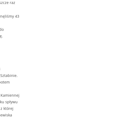
szcze raz
ynęliśmy 43
 do
ę.
i
Sztabinie.
 potem
o Kamiennej
tku spływu
z której
lewiska