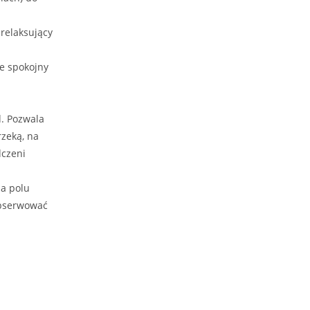
 relaksujący
e spokojny
d. Pozwala
rzeką, na
dczeni
na polu
obserwować