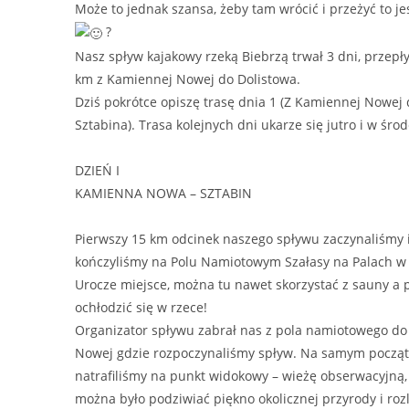
Może to jednak szansa, żeby tam wrócić i przeżyć to je
?
Nasz spływ kajakowy rzeką Biebrzą trwał 3 dni, przepł
km z Kamiennej Nowej do Dolistowa.
Dziś pokrótce opiszę trasę dnia 1 (Z Kamiennej Nowej
Sztabina). Trasa kolejnych dni ukarze się jutro i w środ
DZIEŃ I
KAMIENNA NOWA – SZTABIN
Pierwszy 15 km odcinek naszego spływu zaczynaliśmy 
kończyliśmy na Polu Namiotowym Szałasy na Palach w 
Urocze miejsce, można tu nawet skorzystać z sauny a
ochłodzić się w rzece!
Organizator spływu zabrał nas z pola namiotowego d
Nowej gdzie rozpoczynaliśmy spływ. Na samym począ
natrafiliśmy na punkt widokowy – wieżę obserwacyjną, 
można było podziwiać piękno okolicznej przyrody i roz