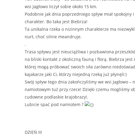
wsi Jagłowo liczył sobie około 15 km.
Podobnie jak dnia poprzedniego spływ miał spokojny i
charakter. Bo taka jest Biebrza!
Ta unikalna rzeka o nizinnym charakterze ma niezwykl
nurt, choć silnie meandruje.
.
Trasa spływu jest nieuciążliwa i pozbawiona przeszkó
na bliski kontakt z okoliczną fauną i florą. Biebrza jest 
której mogą próbować swoich siła zarówno niedoświa
kajakarze jaki Ci, którzy niejedną rzeką już płynęli:)
Swój spływ tego dnia zakończyliśmy we wsi Jagłowo – 
namiotowym tuż przy rzece! Dzięki czemu mogliśmy 
cudowne podlaskie krajobrazy!.
Lubicie spać pod namiotem ?
DZIEŃ III