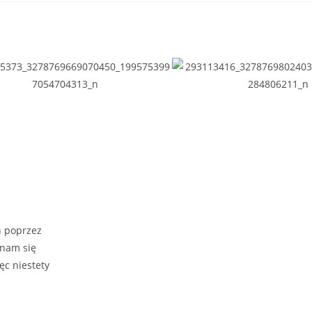
h poprzez
 nam się
ęc niestety