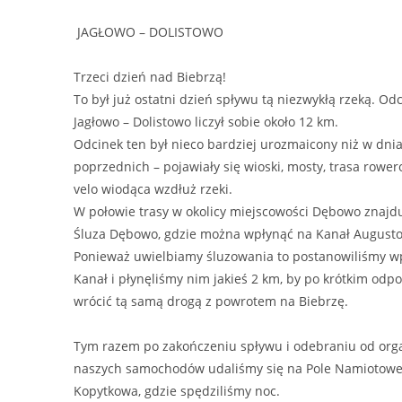
JAGŁOWO – DOLISTOWO
Trzeci dzień nad Biebrzą!
To był już ostatni dzień spływu tą niezwykłą rzeką. Od
Jagłowo – Dolistowo liczył sobie około 12 km.
Odcinek ten był nieco bardziej urozmaicony niż w dni
poprzednich – pojawiały się wioski, mosty, trasa rowe
velo wiodąca wzdłuż rzeki.
W połowie trasy w okolicy miejscowości Dębowo znajdu
Śluza Dębowo, gdzie można wpłynąć na Kanał Augusto
Ponieważ uwielbiamy śluzowania to postanowiliśmy w
Kanał i płynęliśmy nim jakieś 2 km, by po krótkim odp
wrócić tą samą drogą z powrotem na Biebrzę.
Tym razem po zakończeniu spływu i odebraniu od org
naszych samochodów udaliśmy się na Pole Namiotowe
Kopytkowa, gdzie spędziliśmy noc.