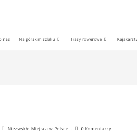
O nas
Na górskim szlaku
Trasy rowerowe
Kajakars
Niezwykłe Miejsca w Polsce
0 Komentarzy