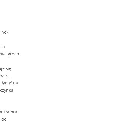
cinek
ach
rowa green
je się
wski.
płynąć na
oczynku
anizatora
 do