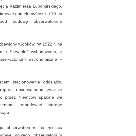
ęcia Kazimierza Lubomirskiego.
fiarował domek myśliwski i 10 ha
od budowę obserwatorium
ozbawiony widoków. W 1922 r. na
anie Przygoleź wybudowano, z
 obserwatorium astronomiczne –
scem stacjonowania oddziałów
epresji obserwatorium wraz ze
ało przez Niemców spalone we
mentami zabudowań starego
kopu.
go obserwatorium, na miejscu
budowę nowego obserwatorium