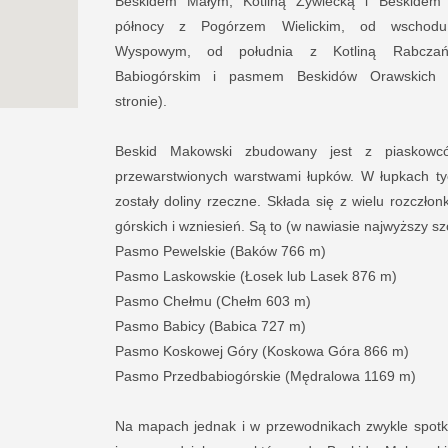
Beskidem Małym, Kotliną Żywiecką i Beskidem
północy z Pogórzem Wielickim, od wschod
Wyspowym, od południa z Kotliną Rabcza
Babiogórskim i pasmem Beskidów Orawskich (
stronie).
Beskid Makowski zbudowany jest z piaskowc
przewarstwionych warstwami łupków. W łupkach ty
zostały doliny rzeczne. Składa się z wielu rozczł
górskich i wzniesień. Są to (w nawiasie najwyższy s
Pasmo Pewelskie (Baków 766 m)
Pasmo Laskowskie (Łosek lub Lasek 876 m)
Pasmo Chełmu (Chełm 603 m)
Pasmo Babicy (Babica 727 m)
Pasmo Koskowej Góry (Koskowa Góra 866 m)
Pasmo Przedbabiogórskie (Mędralowa 1169 m)
Na mapach jednak i w przewodnikach zwykle spotk