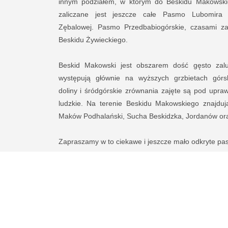
innym podziałem, w którym do Beskidu Makowsk
zaliczane jest jeszcze całe Pasmo Lubomira 
Zębalowej. Pasmo Przedbabiogórskie, czasami zal
Beskidu Żywieckiego.
Beskid Makowski jest obszarem dość gęsto zal
występują głównie na wyższych grzbietach górsk
doliny i śródgórskie zrównania zajęte są pod upraw
ludzkie. Na terenie Beskidu Makowskiego znajduj
Maków Podhalański, Sucha Beskidzka, Jordanów ora
Zapraszamy w to ciekawe i jeszcze mało odkryte p