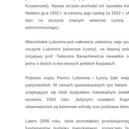
Krzyworzeki). Nazwa szczytu pochodzi od nazwiska ksi
Nadano ją w 1932 r. w uznaniu jego zasług (w 1922 r. o
lasu na szczycie zwanym wówczas Łysiną p
astronomicznego).
Wierzchołek Lubomira jest całkowicie zalesiony, więc p
szczycie Lubomira (wówczas Łysiny), na dawnej pol
inicjatywy prof. Tadeusza Banachiewicza niewielkie
jedno z dwóch w ówczesnych polskich Karpatach.
Podczas wojny Pasmo Lubomira i Łysiny było miej
partyzanckich. W ramach spowodowanych tym faktem r
znajdującym się obok budynkiem mieszkalnym zost
wrześniu 1944 roku. Jedynymi ocalałymi frag
obserwatorium są betonowe schody oraz podstawa teles
Latem 2006 roku, obok pozostałości przedwojenne
fundamentów budynku mieszkalnego, rozpoczęto 