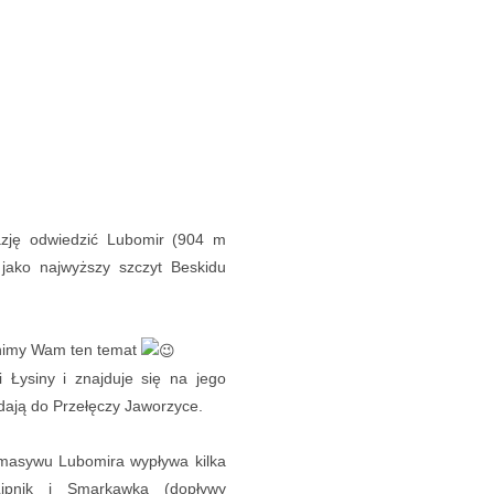
zję odwiedzić Lubomir (904 m
 jako najwyższy szczyt Beskidu
aśnimy Wam ten temat
Łysiny i znajduje się na jego
dają do Przełęczy Jaworzyce.
 masywu Lubomira wypływa kilka
Lipnik i Smarkawka (dopływy