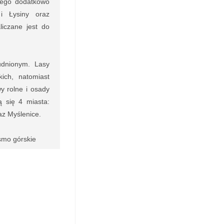
iego dodatkowo
i Łysiny oraz
iczane jest do
udnionym. Lasy
ich, natomiast
y rolne i osady
ą się 4 miasta:
z Myślenice.
asmo górskie