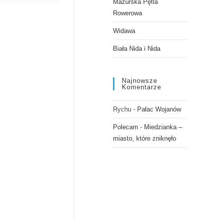
Mazurska Pętla
Rowerowa
Widawa
Biała Nida i Nida
Najnowsze
Komentarze
Rychu
-
Pałac Wojanów
Polecam
-
Miedzianka –
miasto, które zniknęło