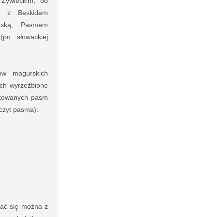
 Żywieckim, od
u z Beskidem
ńską, Pasmem
po słowackiej
ów magurskich
ch wyrzeźbione
onkowanych pasm
zczyt pasma):
ać się można z