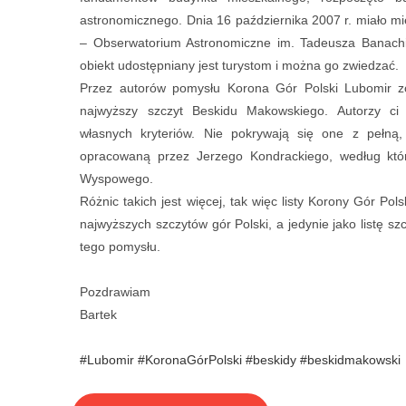
astronomicznego. Dnia 16 października 2007 r. miało mi
– Obserwatorium Astronomiczne im. Tadeusza Banach
obiekt udostępniany jest turystom i można go zwiedzać.
Przez autorów pomysłu Korona Gór Polski Lubomir zost
najwyższy szczyt Beskidu Makowskiego. Autorzy ci u
własnych kryteriów. Nie pokrywają się one z pełną,
opracowaną przez Jerzego Kondrackiego, według któ
Wyspowego.
Różnic takich jest więcej, tak więc listy Korony Gór Pols
najwyższych szczytów gór Polski, a jedynie jako listę s
tego pomysłu.
Pozdrawiam
Bartek
#Lubomir
#KoronaGórPolski
#beskidy
#beskidmakowski