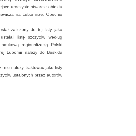
ejsce uroczyste otwarcie obiektu
iewicza na Lubomirze. Obecnie
ał zaliczony do tej listy jako
stalali listę szczytów według
 naukową regionalizacją Polski
rej Lubomir należy do Beskidu
ki nie należy traktować jako listy
zczytów ustalonych przez autorów