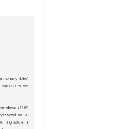
rzez cały dzień
i spokoju to ten
ędralowa (1169
znaczył na jej
u sąsiaduje z