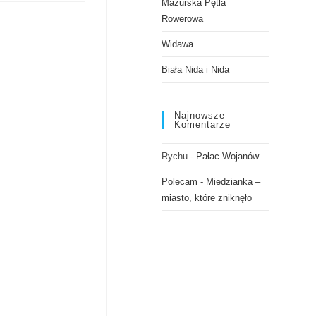
Mazurska Pętla
Rowerowa
Widawa
Biała Nida i Nida
Najnowsze
Komentarze
Rychu
-
Pałac Wojanów
Polecam
-
Miedzianka –
miasto, które zniknęło