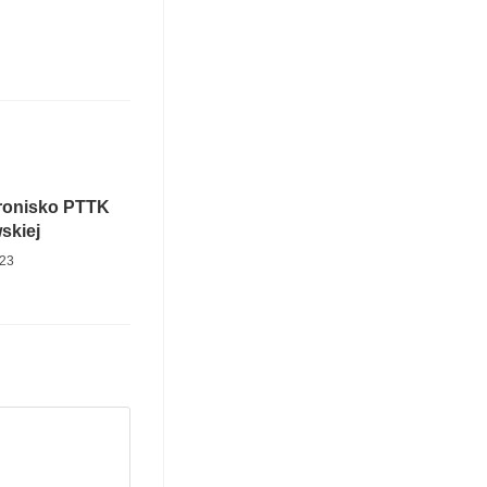
ronisko PTTK
skiej
023