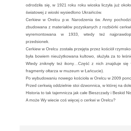
odrodziła się, w 1921 roku roku wioska liczyła już oko
światowej z wioski wysiedlono Ukraińców.
Cerkiew w Orelcu p.w. Narodzenia św. Anny pochodz
zbudowana z materiałów pozyskanych z rozbiórki cerkwi
wyremontowana w 1933, wtedy też najprawdopo
przedsionek.
Cerkiew w Orelcu została przejęta przez kościół rzymskok
była bowiem nieużytkowana kultowo, służyła za to leś
Wtedy zniknęły też ikony…Część z nich znajduje się
fragmenty ołtarza w muzeum w Łańcucie).
Po wybudowaniu nowego kościoła w Orelcu w 2009 pono
Przed cerkwią oddzielnie stoi dzwonnica, w której na dole 
Historia to tak tajemnicza jak całe Bieszczady i Beskid N
A może Wy wiecie coś więcej o cerkwi w Orelcu?