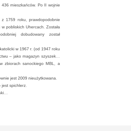
ło 436 mieszkańców. Po II wojnie
i z 1759 roku, prawdopodobnie
 w pobliskich Uhercach. Została
dobniej dobudowany został
atolicki w 1967 r. (od 1947 roku
nictwu – jako magazyn szyszek…
 w zbiorach sanockiego MBL, a
wnie jest 2009 nieużytkowana.
jest spichlerz.
iski…