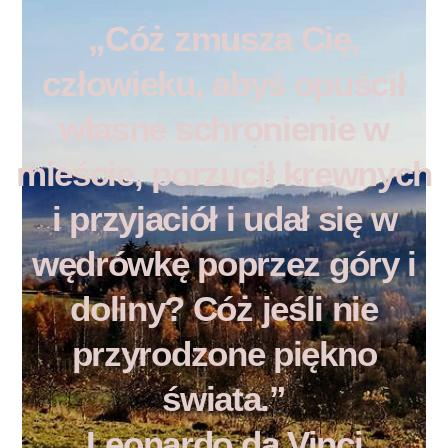
„Cóż zmusza Cię,
człowieku, abyś opuścił
własne schronienie w
mieście, porzucił krewnych
i przyjaciół i udał się w
wędrówkę poprzez góry i
doliny? Cóż jeśli nie
przyrodzone piękno
świata.”
Leonardo da Vinci