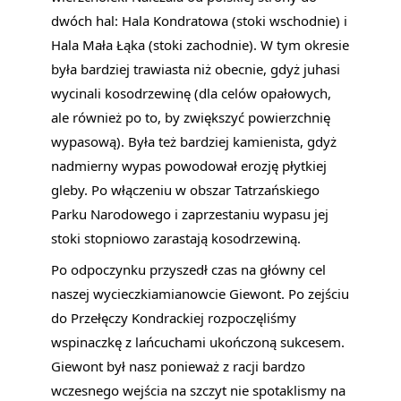
dwóch hal: Hala Kondratowa (stoki wschodnie) i
Hala Mała Łąka (stoki zachodnie). W tym okresie
była bardziej trawiasta niż obecnie, gdyż juhasi
wycinali kosodrzewinę (dla celów opałowych,
ale również po to, by zwiększyć powierzchnię
wypasową). Była też bardziej kamienista, gdyż
nadmierny wypas powodował erozję płytkiej
gleby. Po włączeniu w obszar Tatrzańskiego
Parku Narodowego i zaprzestaniu wypasu jej
stoki stopniowo zarastają kosodrzewiną.
Po odpoczynku przyszedł czas na główny cel
naszej wycieczkiamianowcie Giewont. Po zejściu
do Przełęczy Kondrackiej rozpoczęliśmy
wspinaczkę z lańcuchami ukończoną sukcesem.
Giewont był nasz ponieważ z racji bardzo
wczesnego wejścia na szczyt nie spotaklismy na