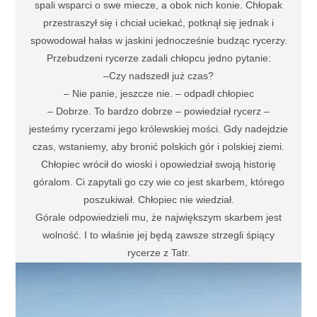
spali wsparci o swe miecze, a obok nich konie. Chłopak
przestraszył się i chciał uciekać, potknął się jednak i
spowodował hałas w jaskini jednocześnie budząc rycerzy.
Przebudzeni rycerze zadali chłopcu jedno pytanie:
–Czy nadszedł już czas?
– Nie panie, jeszcze nie. – odpadł chłopiec
– Dobrze. To bardzo dobrze – powiedział rycerz –
jesteśmy rycerzami jego królewskiej mości. Gdy nadejdzie
czas, wstaniemy, aby bronić polskich gór i polskiej ziemi.
Chłopiec wrócił do wioski i opowiedział swoją historię
góralom. Ci zapytali go czy wie co jest skarbem, którego
poszukiwał. Chłopiec nie wiedział.
Górale odpowiedzieli mu, że największym skarbem jest
wolność. I to właśnie jej będą zawsze strzegli śpiący
rycerze z Tatr.