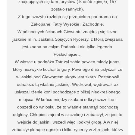
znajdujących się tam turystów ( 5 osób zginęło, 157
zostało rannych).
Z tego szczytu rozlega się przepiękna panorama na
Zakopane, Tatry Wysokie i Zachodnie.
W północnych ścianach Giewontu znajdują się liczne
jaskinie m.in. Jaskinia Śpiących Rycerzy, z którą związana
jest znana na całym Podhalu i nie tylko legenda.
Posłuchajcie…
W wiosce u podnóża Tatr żył sobie pewien młody juhas,
który niezwykle kochał te góry. Pewnego dnia usłyszał, że
w jaskini pod Giewontem ukryty jest skarb. Postanowił
odnaleźć tą właśnie jaskinię. Wędrował, wędrował, aż
usłyszał rżenie koni pochodzące z bliżej nieokreślonego
miejsca. W końcu między skałami odkrył szczelinę i
doszedł do wniosku, że to właśnie stamtąd pochodzą
odgłosy. Chłopiec zajrzał w szczelinę i zobaczył, że jest to
wejście do jaskini, wszedł więc i odkrył grotę. A w niej
zobaczył płonące ognisko i kilku rycerzy w zbrojach, którzy