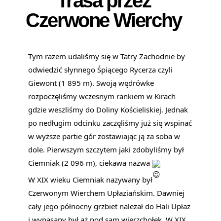
Trasa przez
Czerwone Wierchy
Tym razem udaliśmy się w Tatry Zachodnie by
odwiedzić słynnego Śpiącego Rycerza czyli
Giewont (1 895 m). Swoją wędrówke
rozpoczęliśmy wczesnym rankiem w Kirach
gdzie weszliśmy do Doliny Kościeliskiej. Jednak
po nedługim odcinku zaczęliśmy już się wspinać
w wyższe partie gór zostawiając ją za soba w
dole. Pierwszym szczytem jaki zdobyliśmy był
Ciemniak (2 096 m), ciekawa nazwa
W XIX wieku Ciemniak nazywany był
Czerwonym Wierchem Upłaziańskim. Dawniej
cały jego północny grzbiet należał do Hali Upłaz
i wypasany był aż pod sam wierzchołek. W XIX