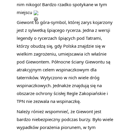
nim nikogo! Bardzo rzadko spotykane w tym
miejscu
Giewont to góra-symbol, której zarys kojarzony
jest z sylwetką śpiącego rycerza. Jedna z wersji
legendy o rycerzach śpiących pod Tatrami,
którzy obudzą się, gdy Polska znajdzie się w
wielkim zagrożeniu, umiejscawia ich właśnie
pod Giewontem. Północne ściany Giewontu są
atrakcyjnym celem wspinaczkowym dla
taterników. Wytyczono w nich wiele dróg
wspinaczkowych. Jednakże znajdują się na
obszarze ochrony ścisłej Regle Zakopiańskie i
TPN nie zezwala na wspinaczkę.
Należy rónież wspomnieć, że Giewont jest
bardzo niebezpieczny podczas burzy. Było wiele
wypadków porażenia piorunem, w tym