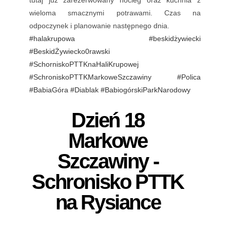
wieloma smacznymi potrawami. Czas na
odpoczynek i planowanie następnego dnia.
#halakrupowa
#beskidżywiecki
#BeskidŻywiecko0rawski
#SchorniskoPTTKnaHaliKrupowej
#SchroniskoPTTKMarkoweSzczawiny
#Polica
#BabiaGóra
#Diablak
#BabiogórskiParkNarodowy
Dzień 18
Markowe
Szczawiny -
Schronisko PTTK
na Rysiance