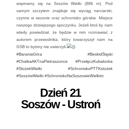
wspinamy się na Soszów Wielki (886 m). Pod
samym szczytem znajduje się wyciąg narciarski,
czynne w sezonie oraz schronisko górskie. Miejsce
naszego dzisiejszego spoczynku. Jeżeli ktoś by nam
wtedy powiedział, że będzie w nim rozmawiać z
autorem przewodnika, który towarzyszył nam na
GSB to byśmy nie uwierzyli
#BaraniaGóra
#BeskidŚląski
#ChatkaAKTnaPietraszonce
#PrzełęczKubalonka
#StożekWielki
#SchroniskoPTTKstożek
#SoszówWielki
#SchroniskoNaSoszowieWielkim
Dzień 21
Soszów - Ustroń