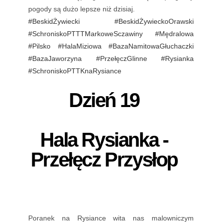
pogody są dużo lepsze niż dzisiaj.
#BeskidŻywiecki
#BeskidŻywieckoOrawski
#SchroniskoPTTTMarkoweSczawiny
#Mędralowa
#Pilsko
#HalaMiziowa
#BazaNamitowaGłuchaczki
#BazaJaworzyna
#PrzełęczGlinne
#Rysianka
#SchroniskoPTTKnaRysiance
Dzień 19
Hala Rysianka -
Przełęcz Przysłop
Poranek na Rysiance wita nas malowniczym