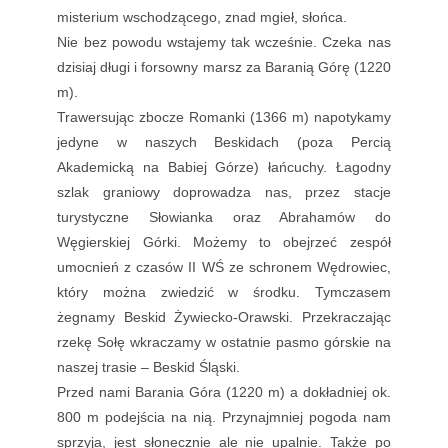
misterium wschodzącego, znad mgieł, słońca.
Nie bez powodu wstajemy tak wcześnie. Czeka nas
dzisiaj długi i forsowny marsz za Baranią Górę (1220
m).
Trawersując zbocze Romanki (1366 m) napotykamy
jedyne w naszych Beskidach (poza Percią
Akademicką na Babiej Górze) łańcuchy. Łagodny
szlak graniowy doprowadza nas, przez stacje
turystyczne Słowianka oraz Abrahamów do
Węgierskiej Górki. Możemy to obejrzeć zespół
umocnień z czasów II WŚ ze schronem Wędrowiec,
który można zwiedzić w środku. Tymczasem
żegnamy Beskid Żywiecko-Orawski. Przekraczając
rzekę Sołę wkraczamy w ostatnie pasmo górskie na
naszej trasie – Beskid Śląski.
Przed nami Barania Góra (1220 m) a dokładniej ok.
800 m podejścia na nią. Przynajmniej pogoda nam
sprzyja, jest słonecznie ale nie upalnie. Także po