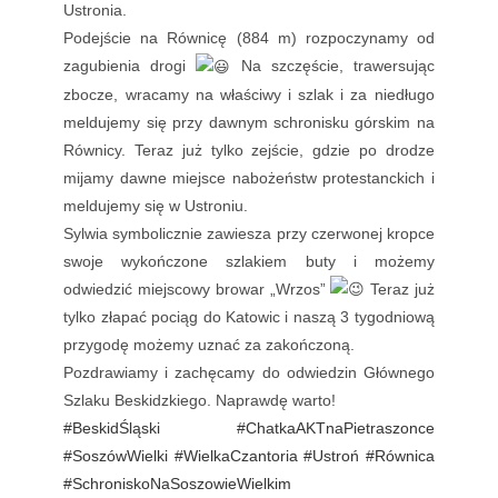
Ustronia.
Podejście na Równicę (884 m) rozpoczynamy od
zagubienia drogi
Na szczęście, trawersując
zbocze, wracamy na właściwy i szlak i za niedługo
meldujemy się przy dawnym schronisku górskim na
Równicy. Teraz już tylko zejście, gdzie po drodze
mijamy dawne miejsce nabożeństw protestanckich i
meldujemy się w Ustroniu.
Sylwia symbolicznie zawiesza przy czerwonej kropce
swoje wykończone szlakiem buty i możemy
odwiedzić miejscowy browar „Wrzos”
Teraz już
tylko złapać pociąg do Katowic i naszą 3 tygodniową
przygodę możemy uznać za zakończoną.
Pozdrawiamy i zachęcamy do odwiedzin Głównego
Szlaku Beskidzkiego. Naprawdę warto!
#BeskidŚląski
#ChatkaAKTnaPietraszonce
#SoszówWielki
#WielkaCzantoria
#Ustroń
#Równica
#SchroniskoNaSoszowieWielkim