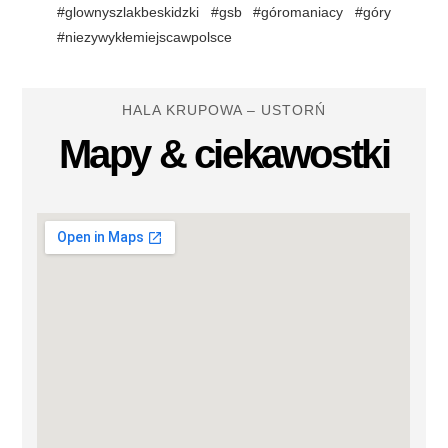
#glownyszlakbeskidzki
#gsb
#góromaniacy
#góry
#niezywykłemiejscawpolsce
HALA KRUPOWA – USTORŃ
Mapy & ciekawostki