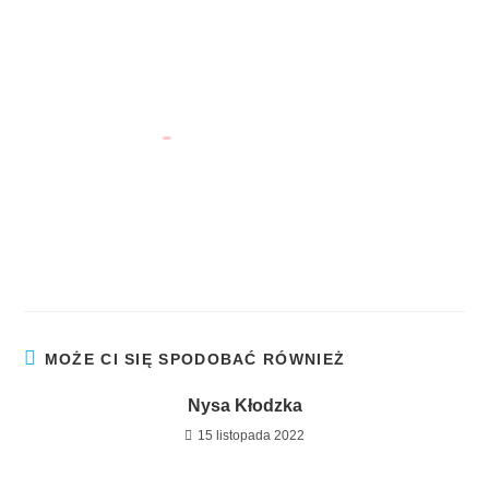
nie wiedzą gdzie będą."
Paul Theroux
Niezwykłe Miejsca w Polsce
na Głównym Szlaku Sudeckim
MOŻE CI SIĘ SPODOBAĆ RÓWNIEŻ
Nysa Kłodzka
15 listopada 2022