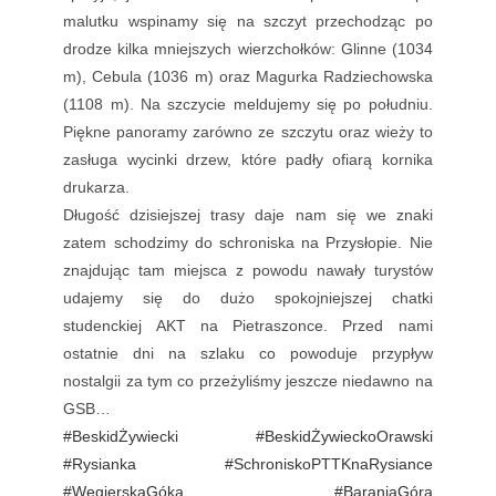
malutku wspinamy się na szczyt przechodząc po
drodze kilka mniejszych wierzchołków: Glinne (1034
m), Cebula (1036 m) oraz Magurka Radziechowska
(1108 m). Na szczycie meldujemy się po południu.
Piękne panoramy zarówno ze szczytu oraz wieży to
zasługa wycinki drzew, które padły ofiarą kornika
drukarza.
Długość dzisiejszej trasy daje nam się we znaki
zatem schodzimy do schroniska na Przysłopie. Nie
znajdując tam miejsca z powodu nawały turystów
udajemy się do dużo spokojniejszej chatki
studenckiej AKT na Pietraszonce. Przed nami
ostatnie dni na szlaku co powoduje przypływ
nostalgii za tym co przeżyliśmy jeszcze niedawno na
GSB…
#BeskidŻywiecki
#BeskidŻywieckoOrawski
#Rysianka
#SchroniskoPTTKnaRysiance
#WęgierskaGóka
#BaraniaGóra