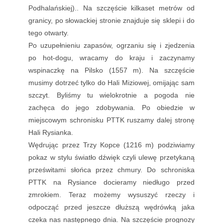
Podhalańskiej).. Na szczęście kilkaset metrów od
granicy, po słowackiej stronie znajduje się sklepi i do
tego otwarty.
Po uzupełnieniu zapasów, ogrzaniu się i zjedzenia
po hot-dogu, wracamy do kraju i zaczynamy
wspinaczkę na Pilsko (1557 m). Na szczęście
musimy dotrzeć tylko do Hali Miziowej, omijając sam
szczyt. Byliśmy tu wielokrotnie a pogoda nie
zachęca do jego zdobywania. Po obiedzie w
miejscowym schronisku PTTK ruszamy dalej stronę
Hali Rysianka.
Wędrując przez Trzy Kopce (1216 m) podziwiamy
pokaz w stylu światło dźwięk czyli ulewę przetykaną
prześwitami słońca przez chmury. Do schroniska
PTTK na Rysiance docieramy niedługo przed
zmrokiem. Teraz możemy wysuszyć rzeczy i
odpocząć przed jeszcze dłuższą wędrówką jaka
czeka nas następnego dnia. Na szczęście prognozy