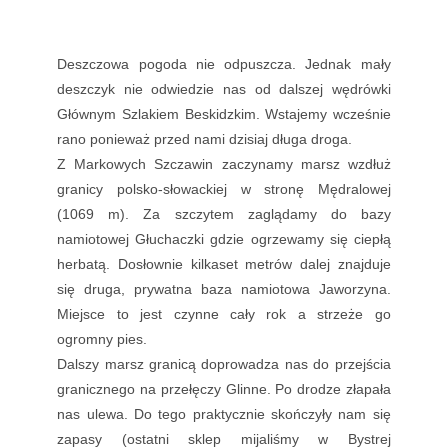
Deszczowa pogoda nie odpuszcza. Jednak mały
deszczyk nie odwiedzie nas od dalszej wędrówki
Głównym Szlakiem Beskidzkim. Wstajemy wcześnie
rano ponieważ przed nami dzisiaj długa droga.
Z Markowych Szczawin zaczynamy marsz wzdłuż
granicy polsko-słowackiej w stronę Mędralowej
(1069 m). Za szczytem zaglądamy do bazy
namiotowej Głuchaczki gdzie ogrzewamy się ciepłą
herbatą. Dosłownie kilkaset metrów dalej znajduje
się druga, prywatna baza namiotowa Jaworzyna.
Miejsce to jest czynne cały rok a strzeże go
ogromny pies.
Dalszy marsz granicą doprowadza nas do przejścia
granicznego na przełęczy Glinne. Po drodze złapała
nas ulewa. Do tego praktycznie skończyły nam się
zapasy (ostatni sklep mijaliśmy w Bystrej