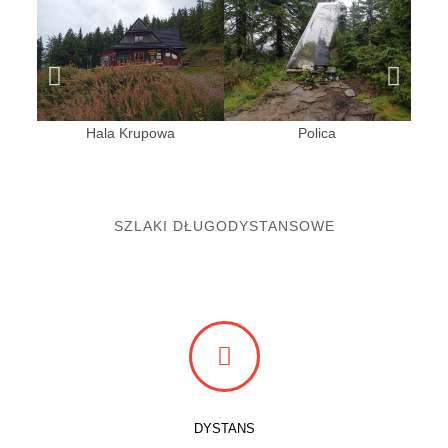
Hala Krupowa
Polica
Wsch
SZLAKI DŁUGODYSTANSOWE
DYSTANS