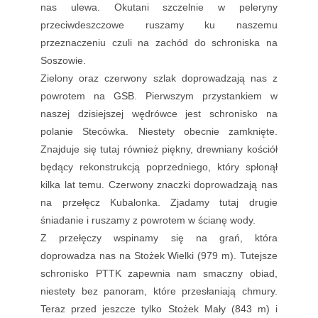
nas ulewa. Okutani szczelnie w peleryny
przeciwdeszczowe ruszamy ku naszemu
przeznaczeniu czuli na zachód do schroniska na
Soszowie.
Zielony oraz czerwony szlak doprowadzają nas z
powrotem na GSB. Pierwszym przystankiem w
naszej dzisiejszej wędrówce jest schronisko na
polanie Stecówka. Niestety obecnie zamknięte.
Znajduje się tutaj również piękny, drewniany kościół
będący rekonstrukcją poprzedniego, który spłonął
kilka lat temu. Czerwony znaczki doprowadzają nas
na przełęcz Kubalonka. Zjadamy tutaj drugie
śniadanie i ruszamy z powrotem w ścianę wody.
Z przełęczy wspinamy się na grań, która
doprowadza nas na Stożek Wielki (979 m). Tutejsze
schronisko PTTK zapewnia nam smaczny obiad,
niestety bez panoram, które przesłaniają chmury.
Teraz przed jeszcze tylko Stożek Mały (843 m) i