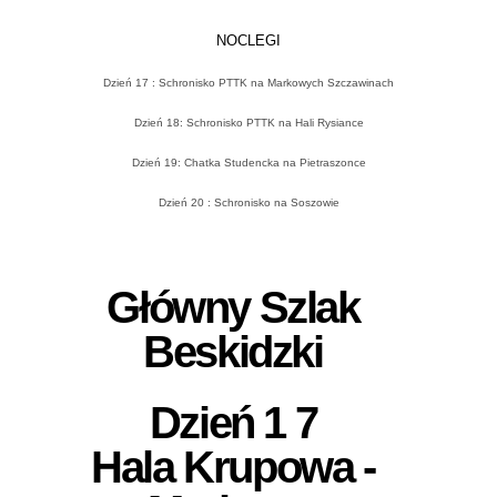
NOCLEGI
Dzień 17 : Schronisko PTTK na Markowych Szczawinach
Dzień 18: Schronisko PTTK na Hali Rysiance
Dzień 19: Chatka Studencka na Pietraszonce
Dzień 20 : Schronisko na Soszowie
Główny Szlak
Beskidzki
Dzień 1 7
Hala Krupowa -