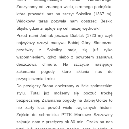
Zaczynamy od, znanego wielu, stromego podejścia,
które prowadzi nas na szczyt Sokolica (1367 m).
Widokowy taras pozwala nam dostrzec Beskid
Śląski, gdzie znajduje się cel naszej wędrówki!
Przed nami Jednak jeszcze Diablak (1723 m) czyli
najwyższy szczyt masywu Babiej Góry. Słoneczne
prześwity z Sokolicy stają się już tylko
wspomnieniem, gdyż niebo z powrotem zasnuwa
deszczowa chmura. Na szczycie następuje
załamanie pogody, które skłania nas do
przyspieszenia kroku.
Do przełęczy Brona docieramy w iście sprinterskim
stylu. Tutaj już możemy się poczuć trochę
bezpieczniej. Załamania pogody na Babiej Górze to
nie żarty lecz powód wielu tragicznych historii.
Zejście do schroniska PTTK Markowe Szczawiny
zajmuje nam z przełęczy ok 30 min. Czeka na nas
tutaj już zarezerwowany nocleg oraz kuchnia z