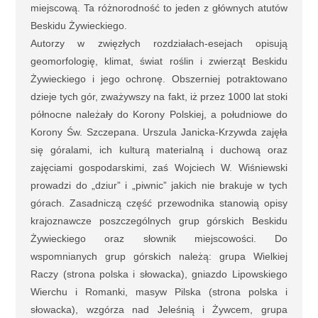
miejscową. Ta różnorodność to jeden z głównych atutów
Beskidu Żywieckiego.
Autorzy w zwięzłych rozdziałach-esejach opisują
geomorfologię, klimat, świat roślin i zwierząt Beskidu
Żywieckiego i jego ochronę. Obszerniej potraktowano
dzieje tych gór, zważywszy na fakt, iż przez 1000 lat stoki
północne należały do Korony Polskiej, a południowe do
Korony Św. Szczepana. Urszula Janicka-Krzywda zajęła
się góralami, ich kulturą materialną i duchową oraz
zajęciami gospodarskimi, zaś Wojciech W. Wiśniewski
prowadzi do „dziur” i „piwnic” jakich nie brakuje w tych
górach. Zasadniczą część przewodnika stanowią opisy
krajoznawcze poszczególnych grup górskich Beskidu
Żywieckiego oraz słownik miejscowości. Do
wspomnianych grup górskich należą: grupa Wielkiej
Raczy (strona polska i słowacka), gniazdo Lipowskiego
Wierchu i Romanki, masyw Pilska (strona polska i
słowacka), wzgórza nad Jeleśnią i Żywcem, grupa