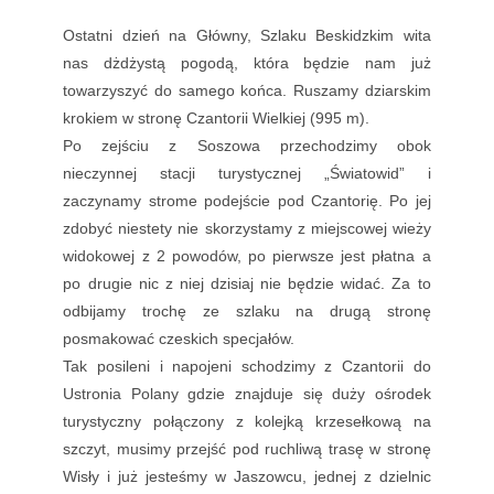
Ostatni dzień na Główny, Szlaku Beskidzkim wita
nas dżdżystą pogodą, która będzie nam już
towarzyszyć do samego końca. Ruszamy dziarskim
krokiem w stronę Czantorii Wielkiej (995 m).
Po zejściu z Soszowa przechodzimy obok
nieczynnej stacji turystycznej „Światowid” i
zaczynamy strome podejście pod Czantorię. Po jej
zdobyć niestety nie skorzystamy z miejscowej wieży
widokowej z 2 powodów, po pierwsze jest płatna a
po drugie nic z niej dzisiaj nie będzie widać. Za to
odbijamy trochę ze szlaku na drugą stronę
posmakować czeskich specjałów.
Tak posileni i napojeni schodzimy z Czantorii do
Ustronia Polany gdzie znajduje się duży ośrodek
turystyczny połączony z kolejką krzesełkową na
szczyt, musimy przejść pod ruchliwą trasę w stronę
Wisły i już jesteśmy w Jaszowcu, jednej z dzielnic