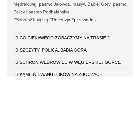
Mędralowej, pasmo Jałowca, masyw Babiej Góry, pasmo
Policy i pasmo Podhalańskie.
#SobotaZKsiążką
#Recenzja
#przewodniki
CO CIEKAWEGO ZOBACZYMY NA TRASIE ?
SZCZYTY: POLICA, BABIA GÓRA
SCHRON WĘDROWIEC W WĘGIERSKIEJ GÓRCE
KAMIEŃ EWANGELIKÓW NA ZBOCZACH
RÓWNICY
"Turyści nie wiedzą
gdzie byli, podróżnicy