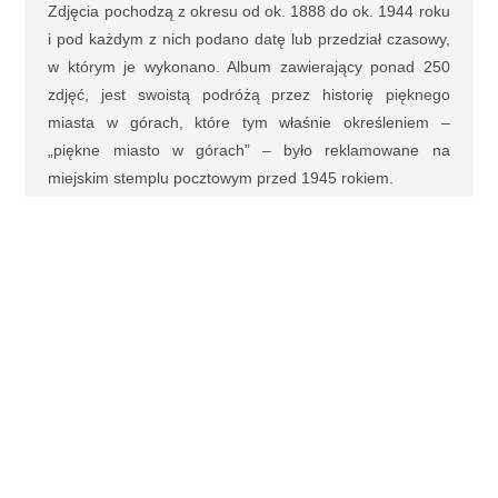
Zdjęcia pochodzą z okresu od ok. 1888 do ok. 1944 roku
i pod każdym z nich podano datę lub przedział czasowy,
w którym je wykonano. Album zawierający ponad 250
zdjęć, jest swoistą podróżą przez historię pięknego
miasta w górach, które tym właśnie określeniem –
„piękne miasto w górach” – było reklamowane na
miejskim stemplu pocztowym przed 1945 rokiem.
Z opisu wydawcy*
"Turyści nie wiedzą
gdzie byli, podróżnicy
nie wiedzą gdzie będą."