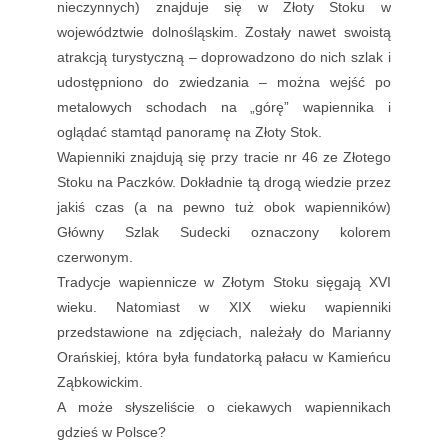
nieczynnych) znajduje się w Złoty Stoku w
województwie dolnośląskim. Zostały nawet swoistą
atrakcją turystyczną – doprowadzono do nich szlak i
udostępniono do zwiedzania – można wejść po
metalowych schodach na „górę” wapiennika i
oglądać stamtąd panoramę na Złoty Stok.
Wapienniki znajdują się przy tracie nr 46 ze Złotego
Stoku na Paczków. Dokładnie tą drogą wiedzie przez
jakiś czas (a na pewno tuż obok wapienników)
Główny Szlak Sudecki oznaczony kolorem
czerwonym.
Tradycje wapiennicze w Złotym Stoku sięgają XVI
wieku. Natomiast w XIX wieku wapienniki
przedstawione na zdjęciach, należały do Marianny
Orańskiej, która była fundatorką pałacu w Kamieńcu
Ząbkowickim.
A może słyszeliście o ciekawych wapiennikach
gdzieś w Polsce?