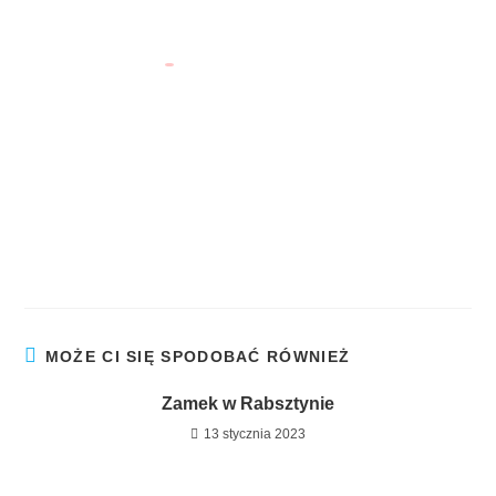
Paul Theroux
Niezwykłe Miejsca w Polsce
na Głównym Szlaku Sudeckim
MOŻE CI SIĘ SPODOBAĆ RÓWNIEŻ
Zamek w Rabsztynie
13 stycznia 2023