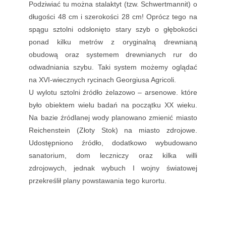
Podziwiać tu można stalaktyt (tzw. Schwertmannit) o
długości 48 cm i szerokości 28 cm! Oprócz tego na
spągu sztolni odsłonięto stary szyb o głębokości
ponad kilku metrów z oryginalną drewnianą
obudową oraz systemem drewnianych rur do
odwadniania szybu. Taki system możemy oglądać
na XVI-wiecznych rycinach Georgiusa Agricoli.
U wylotu sztolni źródło żelazowo – arsenowe. które
było obiektem wielu badań na początku XX wieku.
Na bazie źródlanej wody planowano zmienić miasto
Reichenstein (Złoty Stok) na miasto zdrojowe.
Udostępniono źródło, dodatkowo wybudowano
sanatorium, dom leczniczy oraz kilka willi
zdrojowych, jednak wybuch I wojny światowej
przekreślił plany powstawania tego kurortu.