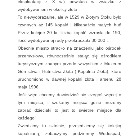
eksploatacji z X w.) powstała w związku z
wydobywaniem w okolicy złota .
To niewyobrażalne, ale w 1529 w Złotym Stoku było
czynnych aż 145 kopalń i kilkanaście małych hut!
Przez kolejne 20 lat liczba kopalń wzrosła do 190,
ilość wydobywanej rudy przekraczała 30 000 t.
Obecnie miasto straciło na znaczeniu jako ośrodek
przemysłowy, równocześnie stając się ośrodkiem
turystycznym znanym przede wszystkim z Muzeum
Górnictwa i Hutnictwa Złota ( Kopalnia Złota), które
uruchomiono w dawnej kopalni złota i arsenu 28
maja 1996.
Jeśli więc chcemy dowiedzieć się czegoś więcej o
tym miejscu, i szukamy miejsca gdzie możemy
zabrać dzieciaki to jest to świetne miejsce dla
każdego!
Zwiedzimy tu sztolnie, przejedziemy się kolejką
kopalnianą, zobaczymy podziemny Wodospad,