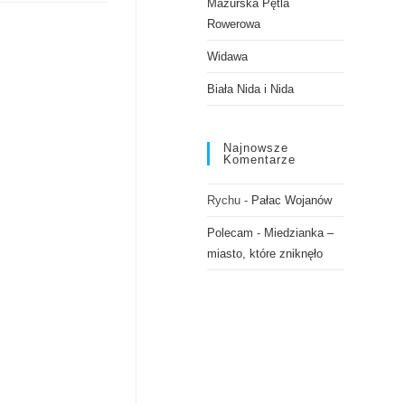
Mazurska Pętla
Rowerowa
Widawa
Biała Nida i Nida
Najnowsze
Komentarze
Rychu
-
Pałac Wojanów
Polecam
-
Miedzianka –
miasto, które zniknęło