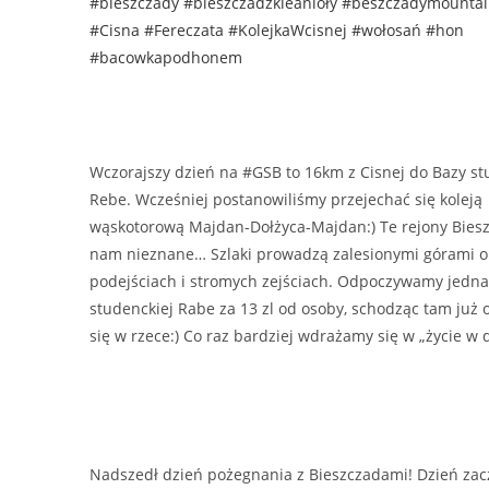
#bieszczady
#bieszczadzkieanioły
#beszczadymountai
#Cisna
#Fereczata
#KolejkaWcisnej
#wołosań
#hon
#bacowkapodhonem
Wczorajszy dzień na #GSB to 16km z Cisnej do Bazy st
Rebe. Wcześniej postanowiliśmy przejechać się koleją
wąskotorową Majdan-Dołżyca-Majdan:) Te rejony Bies
nam nieznane… Szlaki prowadzą zalesionymi górami o 
podejściach i stromych zejściach. Odpoczywamy jedna
studenckiej Rabe za 13 zl od osoby, schodząc tam już o
się w rzece:) Co raz bardziej wdrażamy się w „życie w 
Nadszedł dzień pożegnania z Bieszczadami! Dzień za