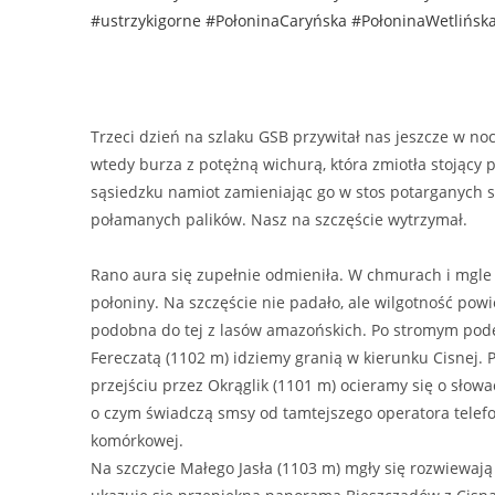
#ustrzykigorne
#PołoninaCaryńska
#PołoninaWetlińsk
Trzeci dzień na szlaku GSB przywitał nas jeszcze w noc
wtedy burza z potężną wichurą, która zmiotła stojący 
sąsiedzku namiot zamieniając go w stos potarganych s
połamanych palików. Nasz na szczęście wytrzymał.
Rano aura się zupełnie odmieniła. W chmurach i mgle 
połoniny. Na szczęście nie padało, ale wilgotność powi
podobna do tej z lasów amazońskich. Po stromym pod
Fereczatą (1102 m) idziemy granią w kierunku Cisnej. 
przejściu przez Okrąglik (1101 m) ocieramy się o słowa
o czym świadczą smsy od tamtejszego operatora telefo
komórkowej.
Na szczycie Małego Jasła (1103 m) mgły się rozwiewaj