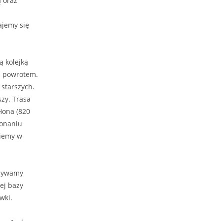
 oraz
ajemy się
 kolejką
z powrotem.
 starszych.
szy. Trasa
Hona (820
konaniu
ziemy w
obywamy
ej bazy
wki.