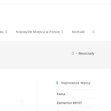
two
Niezwykłe Miejsca w Polsce
Kontakt
>
Bieszczady
Najnowsze Wpisy
Kwisa
Elementor #8107
Brzegi Górne