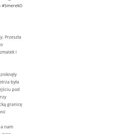
a
#Smerek
D
y. Przeszła
po
zmatek i
zniknęły
etrza była
ejściu pod
Przy
cką granicę
nii
ą a nam