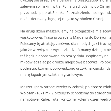
ukazuję się przepiękna panorama Bieszczadów z Cisną
zalewem solińskim w tle. Pomału schodzimy do Cisnej,
przechodząc potok Solinka. Po znalezieniu noclegu ud
do Siekierezady, będącej niejako symbolem Cisnej.
Na drugi dzień maszerujemy na przejażdżkę miejscową
wąskotorową. Trasa prowadzi z Majdanu do Dołżycy i 
Polecamy tę atrakcję, zarówno dla młodych jak i trochę
Jako że w związku z wycieczką dzień mamy dzisiaj krót
też będzie dopasowana do reszty dnia. Wspinamy na 
m) odwiedzając po drodze miejscową bacówkę. Po po
podejścia, którym poprowadzono orczyk narciarski, id
miarę łagodnym szlakiem graniowym.
Maszerując w stronę Przełęczy Żebrak, po drodze zd
Wołosań (1071 m). Z przełęczy schodzimy do studencki
namiotowej Rabe. Tutaj kończymy kolejny dzień wędró