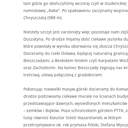
tam gdzie go skończyliśmy wczoraj czyli w studenckiej
namiotowej „Rabe”. Po spakowaniu zaczynamy wspina
Chryszczatą (988 m).
Niestety szczyt jest zarośnięty więc pozostaje nam zej
Duszatyna. Po drodze mijamy dość ciekawe jeziorka du
które powstały w wyniku oberwania się zbocza Chryszc
Docieramy do rzeki Osława, będącej naturalną granic
Bieszczadami, a Beskidem Niskim czyli Karpatami Ws
oraz Zachodnimi. Na koniec Bieszczady żegnają nas kró
treściwą, ulewą połączoną z gradobiciem.
Pokonując niewielki masyw górski docieramy do Komań
drodze podziwiamy ciekawe murale na ścianach budy
przedstawiające dawnych, wysiedlonych mieszkańców t
– Łemków i Bojków. Poza schroniskiem górskim PTTK, z
tutaj również klasztor Sióstr Nazaretanek, w którym
przetrzymywano ok. rok prymasa Polski, Stefana Wyszy