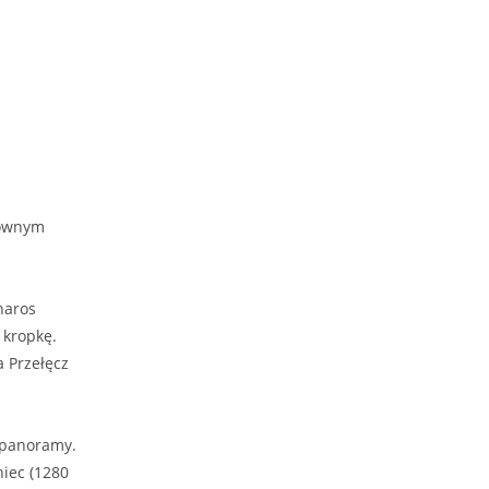
łównym
naros
 kropkę.
 Przełęcz
i panoramy.
iec (1280