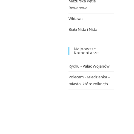
Mazurska Pętla
Rowerowa
Widawa
Biała Nida i Nida
Najnowsze
Komentarze
Rychu
-
Pałac Wojanów
Polecam
-
Miedzianka –
miasto, które zniknęło