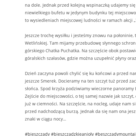
na dole. Jednak przed kolejną wspinaczką udajemy się
niewielkiego bufetu w jedynym budynku tej miejscowoś
to wysiedleniach miejscowej ludności w ramach akcji „
Jeszcze trochę wysiłku i jesteśmy znowu na połoninie,
Wetlińskiej. Tam mijamy przebudowę słynnego schron
górskiego Chatka Puchatka. Na szczęście obok postawi
góralskich szałasów, gdzie można uzupełnić płyny oraz 
Dzień zaczyna powoli chylić się ku końcowi a przed na
jeszcze Smerek. Docieramy na ten szczyt tuż przed z
słońca. Spod krzyża podziwiamy wieczorne panoramy 
Zejście do miejscowości, o tej samej nazwie jak szczyt
już w ciemności. Na szczęście, na nocleg, udaje nam s
przed nadchodzącą burzą. Jednak da się nam ona jes
znaki w ciągu nocy…
#bieszczady
#bieszczadzkieanioły
#beszczadymountai