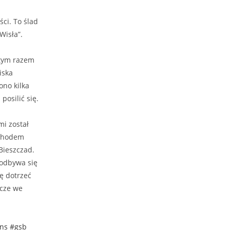
ci. To ślad
Wisła”.
 tym razem
iska
ono kilka
posilić się.
mi został
achodem
Bieszczad.
, odbywa się
ię dotrzeć
zcze we
ns
#gsb