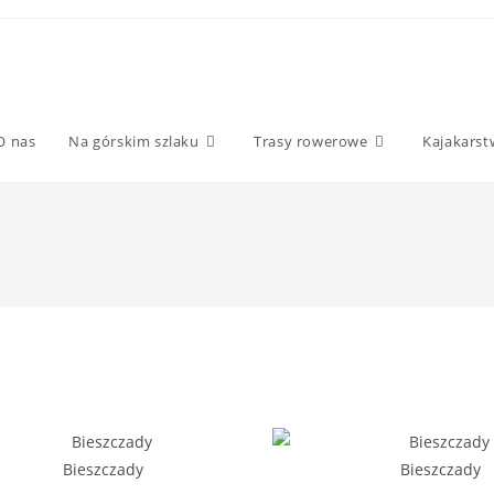
O nas
Na górskim szlaku
Trasy rowerowe
Kajakars
Bieszczady
Bieszczady