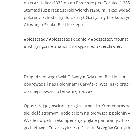
m) oraz Halicz (1333 m) do Przełęczy pod Tarnicą (1285
Stamtąd już przez Szeroki Wierch (1268 m), skąd widać
połoniny, schodzimy do Ustrzyk Górnych gdzie kończy
Głównego Szlaku Beskidzkiego.
#bieszczady
#bieszczadzkieanioły
#beszczadymountai
#ustrzykigorne
#halicz
#rozsypaniec
#szerokiwierc
Drugi dzień wędrówki Głównym Szlakiem Beskidzkim,
poprowadził nas Połoninami Caryńską, Wetlińską ora
do miejscowości o tej samej nazwie.
Opuszczając gościnne progi schroniska Kremenaros 
się, dość stromym, podejściem na pierwsza z połonin 
Wysiłek w pełni rekompensują piękne panoramy z tras
grzbietowej. Teraz szybkie zejście do Brzegów Górnych