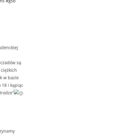
ns
#gsb
udenckiej
zczadów są
ciężkich
k w bazie
 18 i kąpiąc
drodze”
czynamy