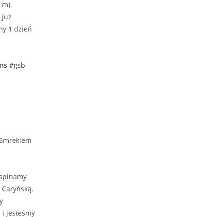
 m).
 już
my 1 dzień
ns
#gsb
z Smrekiem
wspinamy
– Caryńską.
y
 i jesteśmy