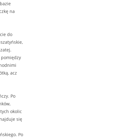
 bazie
czkę na
ście do
szatyńskie,
zatej.
ą pomiędzy
chodnimi
tką, acz
czy. Po
nków,
ych okolic
najduje się
ńskiego. Po