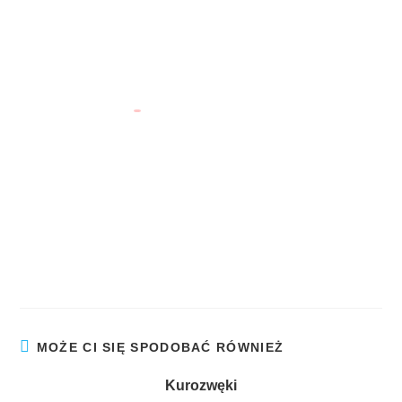
nie wiedzą gdzie będą."
Paul Theroux
Niezwykłe Miejsca w Polsce
na Głównym Szlaku Sudeckim
MOŻE CI SIĘ SPODOBAĆ RÓWNIEŻ
Kurozwęki