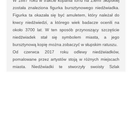
W 1887 roku w trakcie kopania torfu na Ziemi Słupskiej
została znaleziona figurka bursztynowego niedźwiadka.
Figurka ta okazała się być amuletem, który należał do
łowcy niedźwiedzi, a którego wiek badacze ocenili na
około 3700 lat. W ten sposób przynoszący szczęście
niedźwiadek stał się symbolem miasta, a jego
bursztynową kopię można zobaczyć w słupskim ratuszu.
Od czerwca 2017 roku odlewy niedźwiadków,
pomalowane przez artystów stoją w różnych miejscach
miasta. Niedźwiadki te stworzyły swoisty Szlak
Słupskiego Niedźwiadka Szczęścia.
"Turyści nie wiedzą
gdzie byli, podróżnicy