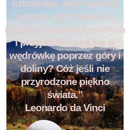
człowieku, abyś opuścił
własne schronienie w
mieście, porzucił krewnych
i przyjaciół i udał się w
wędrówkę poprzez góry i
doliny? Cóż jeśli nie
przyrodzone piękno
świata.”
Leonardo da Vinci