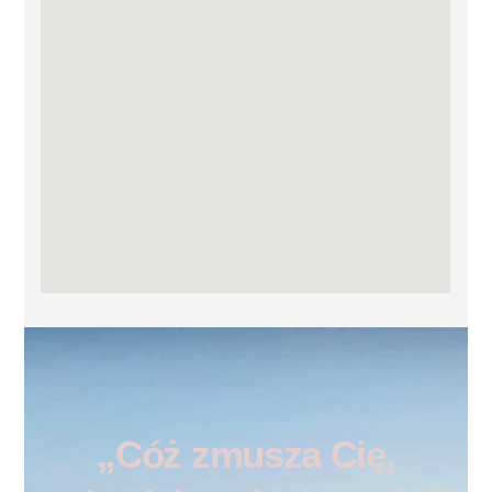
„Cóż zmusza Cię,