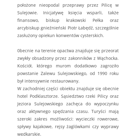
położone nieopodal przeprawy przez Pilicę w
Sulejowie. Inicjatywę księcia wsparli, także
finansowo, biskup krakowski Pełka oraz
arcybiskup gnieźnieński Piotr Łabędź, szczególnie
zasłużony opiekun konwentów cysterskich.
0becnie na terenie opactwa znajduje się przeorat
zwykły obsadzony przez zakonników z Wąchocka.
Kościół, którego murom dodatkowo zagroziło
powstanie Zalewu Sulejowskiego, od 1990 roku
był intensywnie restaurowany.
W zachodniej części obiektu znajduje się obecnie
hotel Podklasztorze. Sąsiedztwo rzeki Pilicy oraz
Jeziora Sulejowskiego zachęca do wypoczynku
oraz aktywnego spędzania czasu. Turyści mają
szeroki zakres możliwości: wycieczki rowerowe,
spływy kajakowe, rejsy żaglówkami czy wyprawy
wędkarskie.