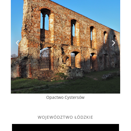
Opactwo Cystersów
WOJEWÓDZTWO ŁÓDZKIE