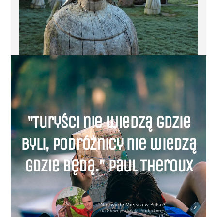
"Turyści nie wiedzą gdzie
byli, podróżnicy nie wiedzą
gdzie będą." Paul Theroux
Niezwykłe Miejsca w Polsce
na Głównym Szlaku Sudeckim