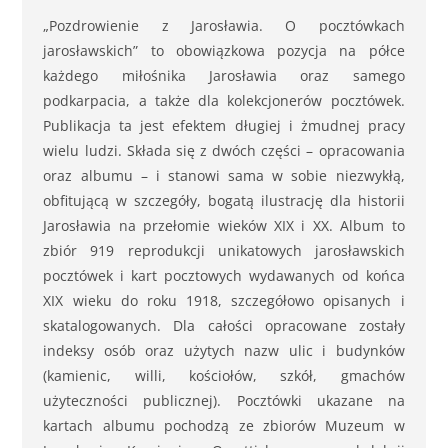
„Pozdrowienie z Jarosławia. O pocztówkach
jarosławskich” to obowiązkowa pozycja na półce
każdego miłośnika Jarosławia oraz samego
podkarpacia, a także dla kolekcjonerów pocztówek.
Publikacja ta jest efektem długiej i żmudnej pracy
wielu ludzi. Składa się z dwóch części – opracowania
oraz albumu – i stanowi sama w sobie niezwykłą,
obfitującą w szczegóły, bogatą ilustrację dla historii
Jarosławia na przełomie wieków XIX i XX. Album to
zbiór 919 reprodukcji unikatowych jarosławskich
pocztówek i kart pocztowych wydawanych od końca
XIX wieku do roku 1918, szczegółowo opisanych i
skatalogowanych. Dla całości opracowane zostały
indeksy osób oraz użytych nazw ulic i budynków
(kamienic, willi, kościołów, szkół, gmachów
użyteczności publicznej). Pocztówki ukazane na
kartach albumu pochodzą ze zbiorów Muzeum w