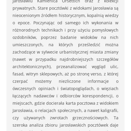
Jarosławiu Kamienica Orsettich oraz z kolekcji
prywatnych. Stare pocztówki z widokami Jarosławia są
nieocenionym źródłem historycznym, kopalnią wiedzy
o epoce. Poczynając od samego ich wykonania w
różnorodnych technikach i przy użyciu pomysłowych
ozdobników, poprzez badanie widoków na nich
umieszczonych, na których prześledzić można
zachodzące w sylwecie urbanistycznej miasta zmiany
(nawet w przypadku najdrobniejszych szczegółów
architektonicznych), przeanalizować wygląd ulic,
fasad, witryn sklepowych, aż po stronę verso, z której
czerpać możemy niezliczone informacje o
ówczesnych opiniach i światopoglądach, o więziach
łączących nadawców i odbiorców korespondencji, o
miejscach, gdzie docierała karta pocztowa z widokiem
Jarosławia, o relacjach społecznych, a nawet kaligrafii,
czy używanych zwrotach grzecznościowych. Ta
szeroka analiza zbioru jarosławskich pocztówek daje