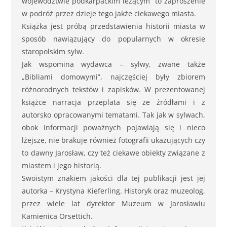
województwie podkarpackim leżącym” to zaproszenie
w podróż przez dzieje tego jakże ciekawego miasta.
Książka jest próbą przedstawienia historii miasta w
sposób nawiązujący do popularnych w okresie
staropolskim sylw.
Jak wspomina wydawca – sylwy, zwane także
„Bibliami domowymi”, najczęściej były zbiorem
różnorodnych tekstów i zapisków. W prezentowanej
książce narracja przeplata się ze źródłami i z
autorsko opracowanymi tematami. Tak jak w sylwach,
obok informacji poważnych pojawiają się i nieco
lżejsze, nie brakuje również fotografii ukazujących czy
to dawny Jarosław, czy też ciekawe obiekty związane z
miastem i jego historią.
Swoistym znakiem jakości dla tej publikacji jest jej
autorka – Krystyna Kieferling. Historyk oraz muzeolog,
przez wiele lat dyrektor Muzeum w Jarosławiu
Kamienica Orsettich.