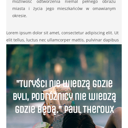
możliwość odtworzenia niemal pełnego obrazu
miasta i życia jego mieszkańców w omawianym
okresie.
Lorem ipsum dolor sit amet, consectetur adipiscing elit. Ut
elit tellus, luctus nec ullamcorper mattis, pulvinar dapibus
leo.
"Turyści nie wiedzą gdzie
byli, podróżnicy nie wiedzą
gdzie będą." Paul Theroux