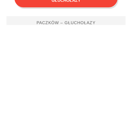
GŁUCHOŁAZY
PACZKÓW – GŁUCHOŁAZY
Mapy & ciekawostki