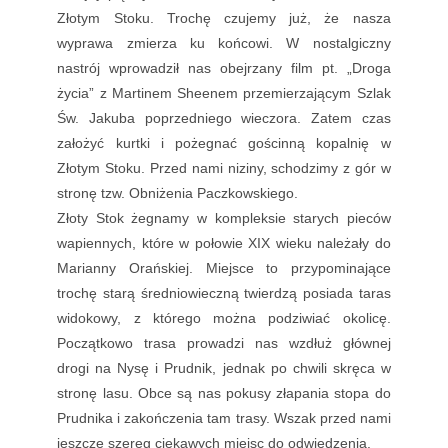
Złotym Stoku. Trochę czujemy już, że nasza
wyprawa zmierza ku końcowi. W nostalgiczny
nastrój wprowadził nas obejrzany film pt. „Droga
życia” z Martinem Sheenem przemierzającym Szlak
Św. Jakuba poprzedniego wieczora. Zatem czas
założyć kurtki i pożegnać gościnną kopalnię w
Złotym Stoku. Przed nami niziny, schodzimy z gór w
stronę tzw. Obniżenia Paczkowskiego.
Złoty Stok żegnamy w kompleksie starych pieców
wapiennych, które w połowie XIX wieku należały do
Marianny Orańskiej. Miejsce to przypominające
trochę starą średniowieczną twierdzą posiada taras
widokowy, z którego można podziwiać okolicę.
Początkowo trasa prowadzi nas wzdłuż głównej
drogi na Nysę i Prudnik, jednak po chwili skręca w
stronę lasu. Obce są nas pokusy złapania stopa do
Prudnika i zakończenia tam trasy. Wszak przed nami
jeszcze szereg ciekawych miejsc do odwiedzenia.