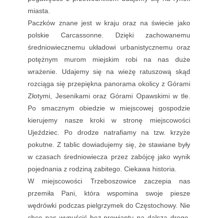
miasta.
Paczków znane jest w kraju oraz na świecie jako
polskie Carcassonne. Dzięki zachowanemu
średniowiecznemu układowi urbanistycznemu oraz
potężnym murom miejskim robi na nas duże
wrażenie. Udajemy się na wieżę ratuszową skąd
rozciąga się przepiękna panorama okolicy z Górami
Złotymi, Jesenikami oraz Górami Opawskimi w tle.
Po smacznym obiedzie w miejscowej gospodzie
kierujemy nasze kroki w stronę miejscowości
Ujeździec. Po drodze natrafiamy na tzw. krzyże
pokutne. Z tablic dowiadujemy się, że stawiane były
w czasach średniowiecza przez zabójcę jako wynik
pojednania z rodziną zabitego. Ciekawa historia.
W miejscowości Trzeboszowice zaczepia nas
przemiła Pani, która wspomina swoje piesze
wędrówki podczas pielgrzymek do Częstochowy. Nie
chce nas wypuścić bez prowiantu na dalszą drogę.