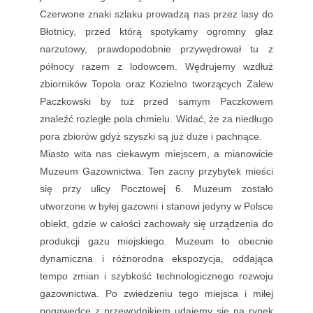
Czerwone znaki szlaku prowadzą nas przez lasy do
Błotnicy, przed którą spotykamy ogromny głaz
narzutowy, prawdopodobnie przywędrował tu z
północy razem z lodowcem. Wędrujemy wzdłuż
zbiorników Topola oraz Kozielno tworzących Zalew
Paczkowski by tuż przed samym Paczkowem
znaleźć rozległe pola chmielu. Widać, że za niedługo
pora zbiorów gdyż szyszki są już duże i pachnące.
Miasto wita nas ciekawym miejscem, a mianowicie
Muzeum Gazownictwa. Ten zacny przybytek mieści
się przy ulicy Pocztowej 6. Muzeum zostało
utworzone w byłej gazowni i stanowi jedyny w Polsce
obiekt, gdzie w całości zachowały się urządzenia do
produkcji gazu miejskiego. Muzeum to obecnie
dynamiczna i różnorodna ekspozycja, oddająca
tempo zmian i szybkość technologicznego rozwoju
gazownictwa. Po zwiedzeniu tego miejsca i miłej
pogawędce z przewodnikiem udajemy się na rynek