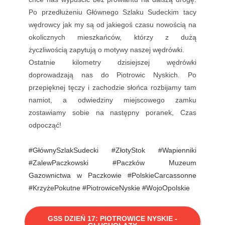
Po przedłużeniu Głównego Szlaku Sudeckim tacy
wędrowcy jak my są od jakiegoś czasu nowością na
okolicznych mieszkańców, którzy z dużą
życzliwością zapytują o motywy naszej wędrówki.
Ostatnie kilometry dzisiejszej wędrówki
doprowadzają nas do Piotrowic Nyskich. Po
przepięknej tęczy i zachodzie słońca rozbijamy tam
namiot, a odwiedziny miejscowego zamku
zostawiamy sobie na następny poranek, Czas
odpocząć!
#GłównySzlakSudecki
#ZłotyStok
#Wapienniki
#ZalewPaczkowski
#Paczków
Muzeum
Gazownictwa w Paczkowie
#PolskieCarcassonne
#KrzyżePokutne
#PiotrowiceNyskie
#WojoOpolskie
GSS DZIEŃ 17: PIOTROWICE NYSKIE -