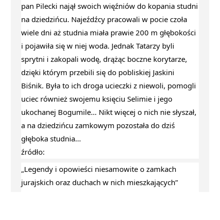
pan Pilecki najął swoich więźniów do kopania studni 
na dziedzińcu. Najeźdźcy pracowali w pocie czoła 
wiele dni aż studnia miała prawie 200 m głębokości 
i pojawiła się w niej woda. Jednak Tatarzy byli 
sprytni i zakopali wodę, drążąc boczne korytarze, 
dzięki którym przebili się do pobliskiej Jaskini 
Biśnik. Była to ich droga ucieczki z niewoli, pomogli 
uciec również swojemu księciu Selimie i jego 
ukochanej Bogumile… Nikt więcej o nich nie słyszał, 
a na dziedzińcu zamkowym pozostała do dziś 
głęboka studnia…
źródło:
„Legendy i opowieści niesamowite o zamkach 
jurajskich oraz duchach w nich mieszkających” 
zebrane i opisane przez Małgorzatę Budny