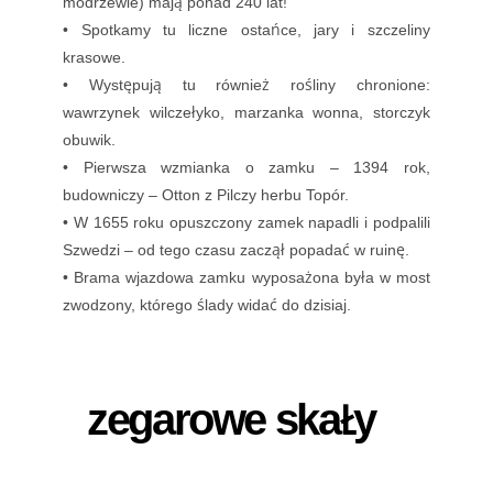
modrzewie) mają ponad 240 lat!
• Spotkamy tu liczne ostańce, jary i szczeliny
krasowe.
• Występują tu również rośliny chronione:
wawrzynek wilczełyko, marzanka wonna, storczyk
obuwik.
• Pierwsza wzmianka o zamku – 1394 rok,
budowniczy – Otton z Pilczy herbu Topór.
• W 1655 roku opuszczony zamek napadli i podpalili
Szwedzi – od tego czasu zaczął popadać w ruinę.
• Brama wjazdowa zamku wyposażona była w most
zwodzony, którego ślady widać do dzisiaj.
zegarowe skały