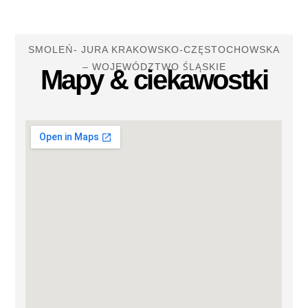
SMOLEŃ- JURA KRAKOWSKO-CZĘSTOCHOWSKA
– WOJEWÓDZTWO ŚLĄSKIE
Mapy & ciekawostki