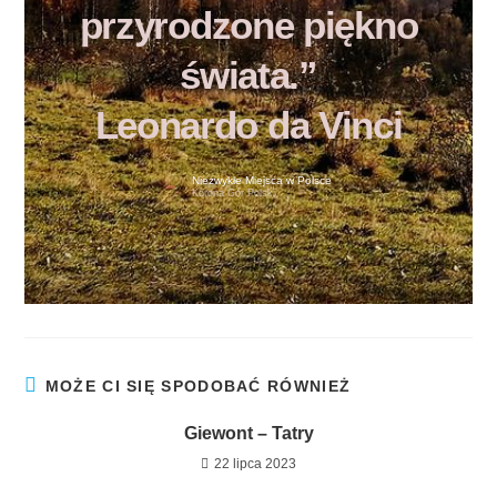
przyrodzone piękno
świata.”
Leonardo da Vinci
Niezwykłe Miejsca w Polsce
Korona Gór Polski
MOŻE CI SIĘ SPODOBAĆ RÓWNIEŻ
Giewont – Tatry
22 lipca 2023