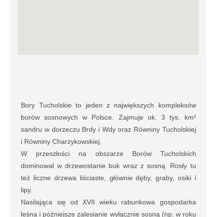
Bory Tucholskie to jeden z największych kompleksów
borów sosnowych w Polsce. Zajmuje ok. 3 tys. km²
sandru w dorzeczu Brdy i Wdy oraz Równiny Tucholskiej
i Równiny Charzykowskiej.
W przeszłości na obszarze Borów Tucholskich
dominował w drzewostanie buk wraz z sosną. Rosły tu
też liczne drzewa liściaste, głównie dęby, graby, osiki i
lipy.
Nasilająca się od XVII wieku rabunkowa gospodarka
leśna i późniejsze zalesianie wyłącznie sosną (np. w roku