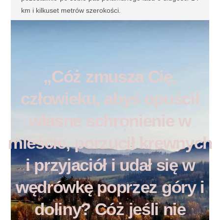
km i kilkuset metrów szerokości.
„Cóż zmusza Cię,
człowieku, abyś opuścił
własne schronienie w
mieście, porzucił krewnych
i przyjaciół i udał się w
wędrówkę poprzez góry i
doliny? Cóż jeśli nie