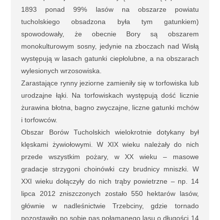
1893 ponad 99% lasów na obszarze powiatu
tucholskiego obsadzona była tym gatunkiem)
spowodowały, że obecnie Bory są obszarem
monokulturowym sosny, jedynie na zboczach nad Wisłą
występują w lasach gatunki ciepłolubne, a na obszarach
wylesionych wrzosowiska.
Zarastające rynny jeziorne zamieniły się w torfowiska lub
urodzajne łąki. Na torfowiskach występują dość licznie
żurawina błotna, bagno zwyczajne, liczne gatunki mchów
i torfowców.
Obszar Borów Tucholskich wielokrotnie dotykany był
klęskami żywiołowymi. W XIX wieku należały do nich
przede wszystkim pożary, w XX wieku – masowe
gradacje strzygoni choinówki czy brudnicy mniszki. W
XXI wieku dołączyły do nich trąby powietrzne – np. 14
lipca 2012 zniszczonych zostało 550 hektarów lasów,
głównie w nadleśnictwie Trzebciny, gdzie tornado
pozostawiło po sobie pas połamanego lasu o długości 14